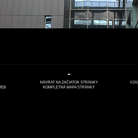
The requested content cannot be loaded.
No content type found.
NÁVRAT NA ZAČIATOK STRÁNKY
©20
WEB
KOMPLETNÁ MAPA STRÁNKY