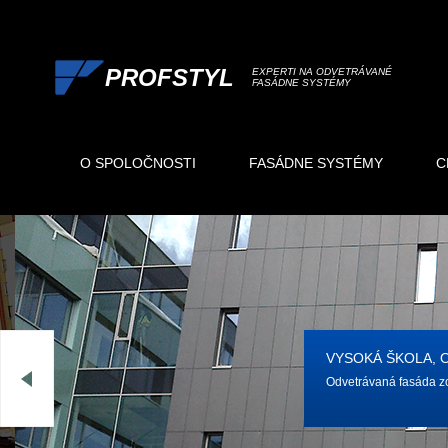
PROFSTYL
EXPERTI NA ODVETRÁVANÉ
FASÁDNE SYSTÉMY
O SPOLOČNOSTI
FASÁDNE SYSTÉMY
C
VYSOKÁ ŠKOLA, 
Odvetrávaná fasáda z