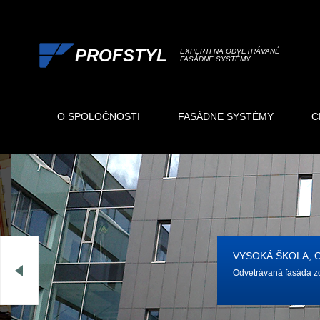
PROFSTYL
EXPERTI NA ODVETRÁVANÉ
FASÁDNE SYSTÉMY
O SPOLOČNOSTI
FASÁDNE SYSTÉMY
C
VYSOKÁ ŠKOLA, 
Odvetrávaná fasáda z