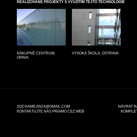
REALIZOVANÉ PROJEKTY S VYUŽITÍM TEJTO TECHNOLÓGIE
The requested content cannot be loaded.
No content type found.
NÁKUPNÉ CENTRUM,
VYSOKÁ ŠKOLA, OSTRAVA
OPAVA
SOCHAMILAN24@GMAIL.COM
NÁVRAT N
KONTAKTUJTE NÁS PRIAMO CEZ WEB
KOMPLE