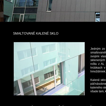
SMALTOVANÉ KALENÉ SKLO
Jedným zo s
smaltovanéh
svojimi vla
sklenených 
roštu z AL 
hrúbkach v
hmoždiniek.
Kalené sklo
päťnásobne 
kaleného sk
všade tam, 